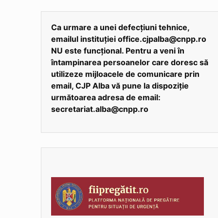
Ca urmare a unei defecțiuni tehnice,
emailul instituției office.cjpalba@cnpp.ro
NU este funcțional. Pentru a veni în
întampinarea persoanelor care doresc să
utilizeze mijloacele de comunicare prin
email, CJP Alba vă pune la dispoziție
următoarea adresa de email:
secretariat.alba@cnpp.ro