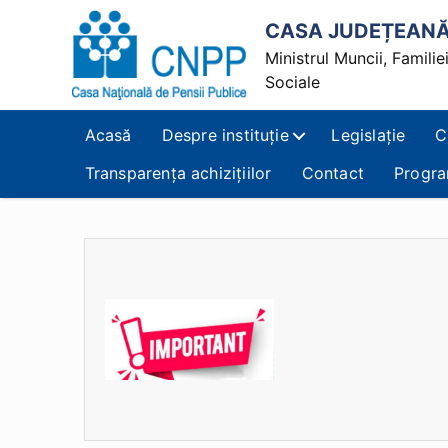
CASA JUDEȚEANĂ 
Ministrul Muncii, Familiei,
Sociale
Casa
Județeană
Acasă
Despre instituție
Legislație
C
de
Pensii
Transparența achizițiilor
Contact
Progra
Alba