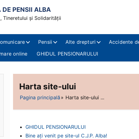
DE PENSII ALBA
 Tineretului și Solidarității
omunicare
Pensii
Alte drepturi
Accidente d
mare online
GHIDUL PENSIONARULUI
Harta site-ului
Pagina principală
Harta site-ului ...
GHIDUL PENSIONARULUI
Bine ați venit pe site-ul C.J.P. Alba!