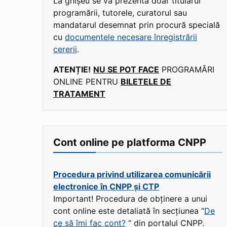
La ghișeu se va prezenta doar titularul
programării, tutorele, curatorul sau
mandatarul desemnat prin procură specială
cu
documentele necesare înregistrării
cererii
.
ATENȚIE!
NU SE POT FACE
PROGRAMĂRI
ONLINE PENTRU
BILETELE DE
TRATAMENT
Cont online pe platforma CNPP
Procedura privind utilizarea comunicării
electronice în CNPP și CTP
Important! Procedura de obținere a unui
cont online este detaliată în secțiunea “
De
ce să îmi fac cont?
“ din portalul CNPP.