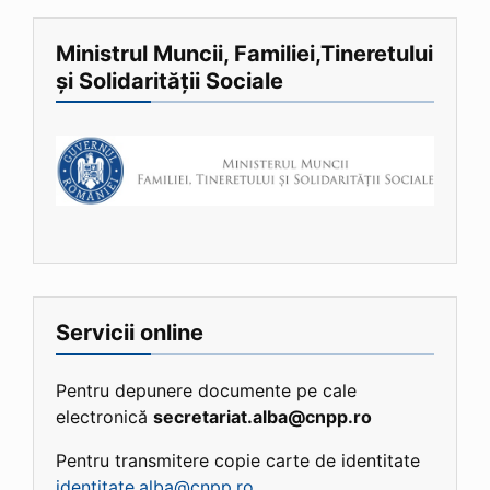
Ministrul Muncii, Familiei,Tineretului
și Solidarității Sociale
Servicii online
Pentru depunere documente pe cale
electronică
secretariat.alba@cnpp.ro
Pentru transmitere copie carte de identitate
identitate.alba@cnpp.ro