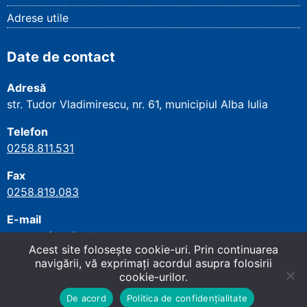
Adrese utile
Date de contact
Adresă
str. Tudor Vladimirescu, nr. 61, municipiul Alba Iulia
Telefon
0258.811.531
Fax
0258.819.083
E-mail
secretariat.alba@cnpp.ro
Acest site foloseşte cookie-uri. Prin continuarea
navigării, vă exprimaţi acordul asupra folosirii
cookie-urilor.
Copyright
©
2026
Casa Județeană de Pensii
Sus
↑
Alba
. All rights reserved.
Site dezvoltat de WMT
.
De acord
Politica de confidențialitate