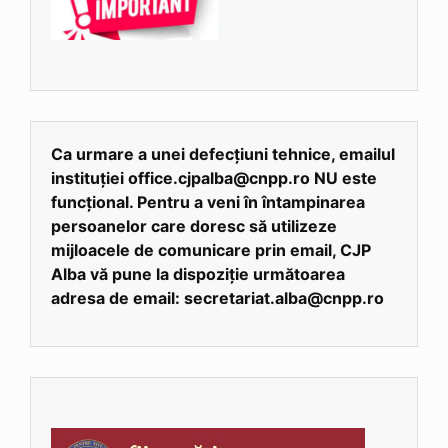
Ca urmare a unei defecțiuni tehnice, emailul
instituției office.cjpalba@cnpp.ro NU este
funcțional. Pentru a veni în întampinarea
persoanelor care doresc să utilizeze
mijloacele de comunicare prin email, CJP
Alba vă pune la dispoziție următoarea
adresa de email: secretariat.alba@cnpp.ro