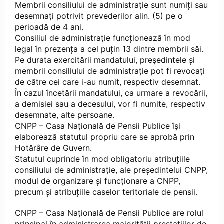
Membrii consiliului de administraţie sunt numiți sau
desemnaţi potrivit prevederilor alin. (5) pe o
perioadă de 4 ani.
Consiliul de administraţie funcţionează în mod
legal în prezenţa a cel puţin 13 dintre membrii săi.
Pe durata exercitării mandatului, preşedintele şi
membrii consiliului de administraţie pot fi revocați
de către cei care i-au numit, respectiv desemnat.
În cazul încetării mandatului, ca urmare a revocării,
a demisiei sau a decesului, vor fi numite, respectiv
desemnate, alte persoane.
CNPP – Casa Națională de Pensii Publice își
elaborează statutul propriu care se aprobă prin
Hotărâre de Guvern.
Statutul cuprinde în mod obligatoriu atribuţiile
consiliului de administraţie, ale preşedintelui CNPP,
modul de organizare şi funcționare a CNPP,
precum şi atribuțiile caselor teritoriale de pensii.
CNPP – Casa Națională de Pensii Publice are rolul