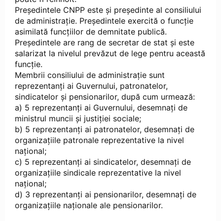
Președintele CNPP este şi președinte al consiliului
de administrație. Președintele exercită o funcție
asimilată funcțiilor de demnitate publică.
Președintele are rang de secretar de stat şi este
salarizat la nivelul prevăzut de lege pentru această
funcție.
Membrii consiliului de administrație sunt
reprezentanți ai Guvernului, patronatelor,
sindicatelor şi pensionarilor, după cum urmează:
a) 5 reprezentanţi ai Guvernului, desemnaţi de
ministrul muncii şi justiției sociale;
b) 5 reprezentanţi ai patronatelor, desemnaţi de
organizaţiile patronale reprezentative la nivel
național;
c) 5 reprezentanţi ai sindicatelor, desemnaţi de
organizaţiile sindicale reprezentative la nivel
naţional;
d) 3 reprezentanţi ai pensionarilor, desemnaţi de
organizaţiile naționale ale pensionarilor.