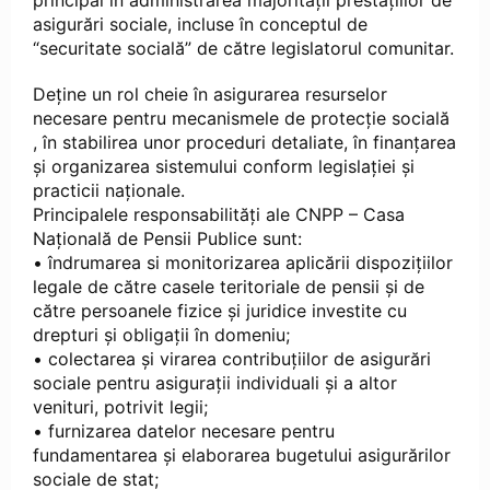
principal în administrarea majorității prestațiilor de
asigurări sociale, incluse în conceptul de
“securitate socială” de către legislatorul comunitar.
Deține un rol cheie în asigurarea resurselor
necesare pentru mecanismele de protecție socială
, în stabilirea unor proceduri detaliate, în finanțarea
și organizarea sistemului conform legislației și
practicii naționale.
Principalele responsabilități ale CNPP – Casa
Națională de Pensii Publice sunt:
• îndrumarea si monitorizarea aplicării dispozițiilor
legale de către casele teritoriale de pensii și de
către persoanele fizice și juridice investite cu
drepturi și obligații în domeniu;
• colectarea și virarea contribuțiilor de asigurări
sociale pentru asigurații individuali și a altor
venituri, potrivit legii;
• furnizarea datelor necesare pentru
fundamentarea și elaborarea bugetului asigurărilor
sociale de stat;