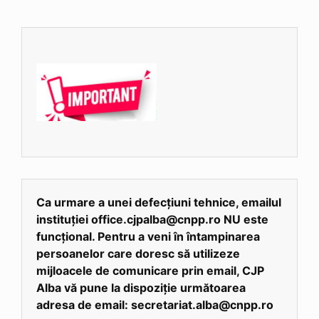
Ca urmare a unei defecțiuni tehnice, emailul
instituției office.cjpalba@cnpp.ro NU este
funcțional. Pentru a veni în întampinarea
persoanelor care doresc să utilizeze
mijloacele de comunicare prin email, CJP
Alba vă pune la dispoziție următoarea
adresa de email: secretariat.alba@cnpp.ro