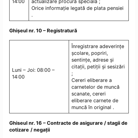
14:00
actualizare procură specială ;
Orice informație legată de plata pensiei
.
Ghișeul nr. 10 – Registratură
Înregistrare adeverințe
școlare, popriri,
sentințe, adrese și
citații, petiții și sesizări
Luni – Joi: 08:00 –
;
14:00
Cereri eliberare a
carnetelor de muncă
scanate, cereri
eliberare carnete de
muncă în original .
Ghiseul nr. 16 – Contracte de asigurare / stagii de
cotizare
/ negații