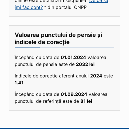
online este detaliată în secțiunea “
De ce să
îmi fac cont?
“ din portalul CNPP.
Valoarea punctului de pensie și
indicele de corecție
Începând cu data de
01.01.2024
valoarea
punctului de pensie este de
2032 lei
Indicele de corecție aferent anului
2024
este
1.41
Începând cu data de
01.09.2024
valoarea
punctului de referință este de
81 lei