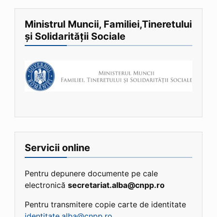
Ministrul Muncii, Familiei,Tineretului
și Solidarității Sociale
Servicii online
Pentru depunere documente pe cale
electronică
secretariat.alba@cnpp.ro
Pentru transmitere copie carte de identitate
identitate.alba@cnpp.ro