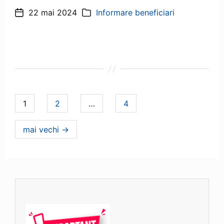
22 mai 2024
Informare beneficiari
Dată
Categorii
articol
Navigare
pagina
pagina
pagina
1
2
…
4
articole
mai vechi
→