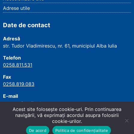
Adrese utile
Date de contact
Adresă
str. Tudor Vladimirescu, nr. 61, municipiul Alba Iulia
Telefon
0258.811.531
Fax
0258.819.083
E-mail
secretariat.alba@cnpp.ro
Acest site foloseşte cookie-uri. Prin continuarea
navigării, vă exprimaţi acordul asupra folosirii
cookie-urilor.
Copyright
©
2026
Casa Județeană de Pensii
Sus
↑
Alba
. All rights reserved.
Site dezvoltat de WMT
.
De acord
Politica de confidențialitate