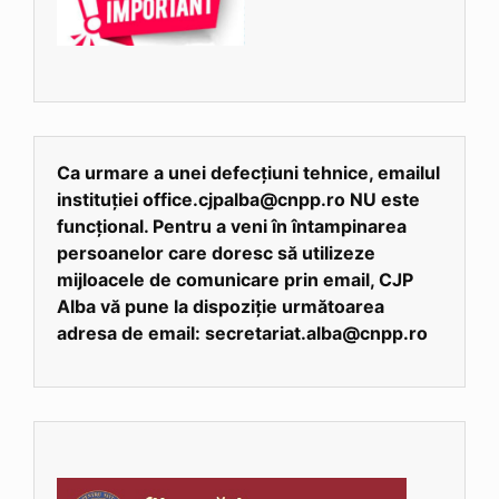
Ca urmare a unei defecțiuni tehnice, emailul
instituției office.cjpalba@cnpp.ro NU este
funcțional. Pentru a veni în întampinarea
persoanelor care doresc să utilizeze
mijloacele de comunicare prin email, CJP
Alba vă pune la dispoziție următoarea
adresa de email: secretariat.alba@cnpp.ro