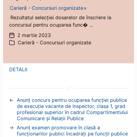
Carieră - Concursuri organizate
Rezultatul selecției dosarelor de înscriere la
concursul pentru ocuparea func� ...
2 martie 2023
Dată
Carieră - Concursuri organizate
articol
Categorii
DETALII
←
Anunț concurs pentru ocuparea funcției publice
de execuție vacante de Inspector, clasa 1, grad
profesional superior în cadrul Compartimentului
Comunicare și Relații Publice
→
Anunț examen promovare în clasă a
funcționarilor publici încadrați pe funcții publice