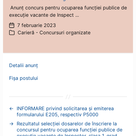
Anunț concurs pentru ocuparea funcției publice de
execuție vacante de Inspect ...
7 februarie 2023
Dată
Carieră - Concursuri organizate
articol
Categorii
Detalii anunț
Fișa postului
←
INFORMARE privind solicitarea și emiterea
formularului E205, respectiv P5000
→
Rezultatul selecției dosarelor de înscriere la
concursul pentru ocuparea funcției publice de
execuție vacante de Inspector, clasa 1, grad