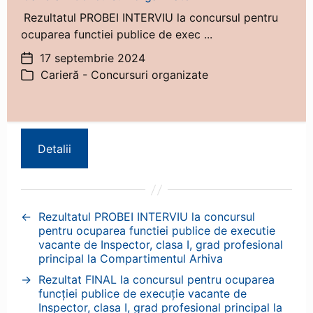
Rezultatul PROBEI INTERVIU la concursul pentru
ocuparea functiei publice de exec ...
17 septembrie 2024
Dată
Carieră - Concursuri organizate
articol
Categorii
Detalii
←
Rezultatul PROBEI INTERVIU la concursul
pentru ocuparea functiei publice de executie
vacante de Inspector, clasa I, grad profesional
principal la Compartimentul Arhiva
→
Rezultat FINAL la concursul pentru ocuparea
funcției publice de execuție vacante de
Inspector, clasa I, grad profesional principal la