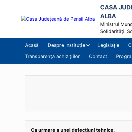
CASA JUDE
ALBA
Ministrul Munci
Casa
Județeană
Solidarității S
de
Pensii
Acasă
Despre instituție
Legislație
C
Alba
Transparența achizițiilor
Contact
Progra
Ca urmare a unei defecțiuni tehnice,