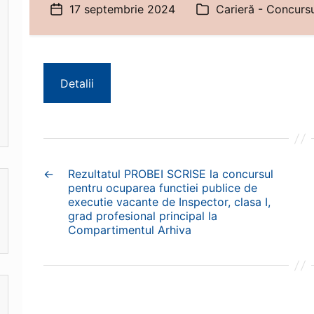
17 septembrie 2024
Carieră - Concursu
Dată
Categorii
articol
Detalii
←
Rezultatul PROBEI SCRISE la concursul
pentru ocuparea functiei publice de
executie vacante de Inspector, clasa I,
grad profesional principal la
Compartimentul Arhiva