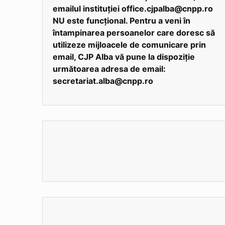
emailul instituției office.cjpalba@cnpp.ro
NU este funcțional. Pentru a veni în
întampinarea persoanelor care doresc să
utilizeze mijloacele de comunicare prin
email, CJP Alba vă pune la dispoziție
următoarea adresa de email:
secretariat.alba@cnpp.ro