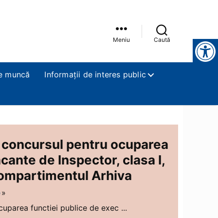
Meniu
Caută
Instrumente pentru accesibilitate
e muncă
Informații de interes public
 concursul pentru ocuparea
cante de Inspector, clasa I,
 Compartimentul Arhiva
e
uparea functiei publice de exec ...