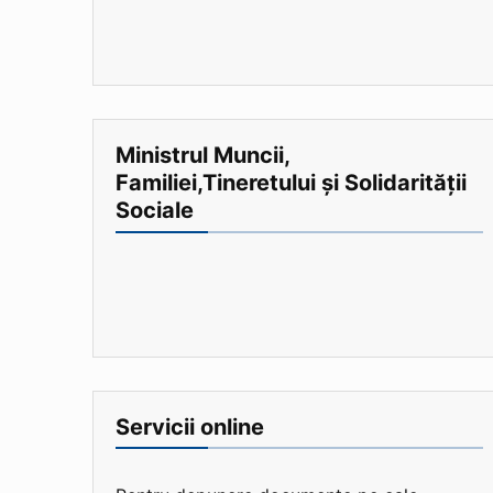
Ministrul Muncii,
Familiei,Tineretului și Solidarității
Sociale
Servicii online