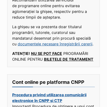
Recomandăm utilizarea serviciului
de programare online pentru evitarea
aglomerației la ghișee, respectiv pentru a
reduce timpii de așteptare.
La ghișeu se va prezenta doar titularul
programării, tutorele, curatorul sau
mandatarul desemnat prin procură specială
cu
documentele necesare înregistrării cererii
.
ATENȚIE!
NU SE POT FACE
PROGRAMĂRI
ONLINE PENTRU
BILETELE DE TRATAMENT
Cont online pe platforma CNPP
Procedura privind utilizarea comunicării
electronice în CNPP și CTP
Important! Procedura de obținere a unui cont