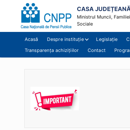
CASA JUDEȚEANĂ 
Ministrul Muncii, Familiei,
Sociale
Casa
Județeană
Acasă
Despre instituție
Legislație
C
de
Pensii
Transparența achizițiilor
Contact
Progra
Alba