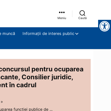
Meniu
Caută
Instrumente pentru accesibilitate
e muncă
Informații de interes public
a concursul pentru ocuparea
cante, Consilier juridic,
ent în cadrul
e
parea funcției publice de ...