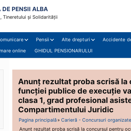
DE PENSII ALBA
 Tineretului și Solidarității
omunicare
Pensii
Alte drepturi
Accidente d
mare online
GHIDUL PENSIONARULUI
Anunț rezultat proba scrisă l
funcției publice de execuție va
clasa 1, grad profesional asist
Compartimentului Juridic
Pagina principală
Carieră - Concursuri organizat
Anunț rezultat proba scrisă la concursul pentru ocu