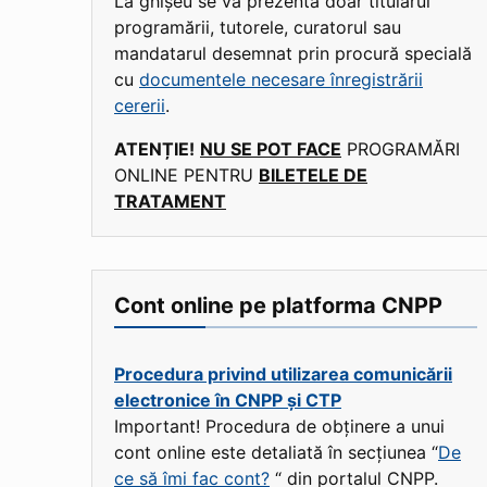
La ghișeu se va prezenta doar titularul
programării, tutorele, curatorul sau
mandatarul desemnat prin procură specială
cu
documentele necesare înregistrării
cererii
.
ATENȚIE!
NU SE POT FACE
PROGRAMĂRI
ONLINE PENTRU
BILETELE DE
TRATAMENT
Cont online pe platforma CNPP
Procedura privind utilizarea comunicării
electronice în CNPP și CTP
Important! Procedura de obținere a unui
cont online este detaliată în secțiunea “
De
ce să îmi fac cont?
“ din portalul CNPP.