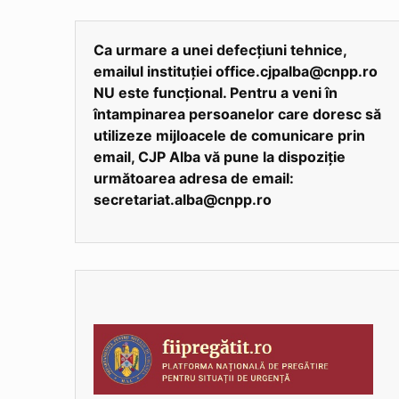
Ca urmare a unei defecțiuni tehnice,
emailul instituției office.cjpalba@cnpp.ro
NU este funcțional. Pentru a veni în
întampinarea persoanelor care doresc să
utilizeze mijloacele de comunicare prin
email, CJP Alba vă pune la dispoziție
următoarea adresa de email:
secretariat.alba@cnpp.ro