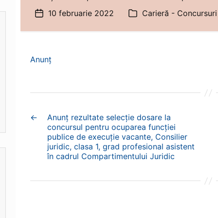
10 februarie 2022
Carieră - Concursuri
Dată
Categorii
articol
Anunț
←
Anunț rezultate selecție dosare la
concursul pentru ocuparea funcției
publice de execuție vacante, Consilier
juridic, clasa 1, grad profesional asistent
în cadrul Compartimentului Juridic