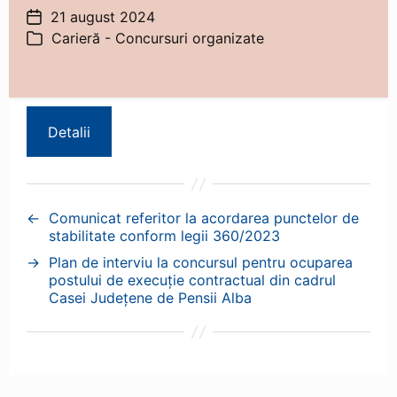
21 august 2024
Dată
Carieră - Concursuri organizate
articol
Categorii
Detalii
←
Comunicat referitor la acordarea punctelor de
stabilitate conform legii 360/2023
→
Plan de interviu la concursul pentru ocuparea
postului de execuție contractual din cadrul
Casei Județene de Pensii Alba