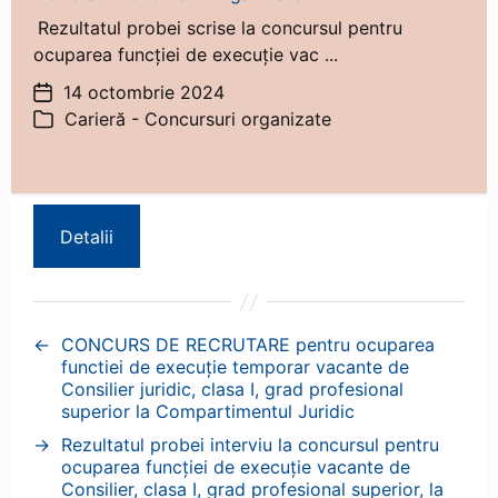
Rezultatul probei scrise la concursul pentru
ocuparea funcției de execuție vac ...
14 octombrie 2024
Dată
Carieră - Concursuri organizate
articol
Categorii
Detalii
←
CONCURS DE RECRUTARE pentru ocuparea
functiei de execuție temporar vacante de
Consilier juridic, clasa I, grad profesional
superior la Compartimentul Juridic
→
Rezultatul probei interviu la concursul pentru
ocuparea funcției de execuție vacante de
Consilier, clasa I, grad profesional superior, la