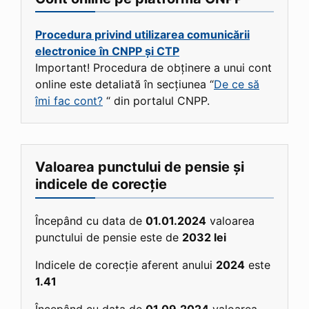
Procedura privind utilizarea comunicării
electronice în CNPP și CTP
Important! Procedura de obținere a unui cont
online este detaliată în secțiunea “
De ce să
îmi fac cont?
“ din portalul CNPP.
Valoarea punctului de pensie și
indicele de corecție
Începând cu data de
01.01.2024
valoarea
punctului de pensie este de
2032 lei
Indicele de corecție aferent anului
2024
este
1.41
Începând cu data de
01.09.2024
valoarea