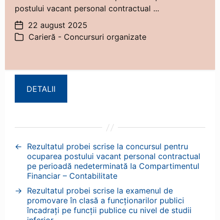
postului vacant personal contractual ...
22 august 2025
Dată
Carieră - Concursuri organizate
articol
Categorii
DETALII
←
Rezultatul probei scrise la concursul pentru
ocuparea postului vacant personal contractual
pe perioadă nedeterminată la Compartimentul
Financiar – Contabilitate
→
Rezultatul probei scrise la examenul de
promovare în clasă a funcționarilor publici
încadrați pe funcții publice cu nivel de studii