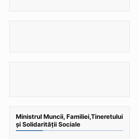
Ministrul Muncii, Familiei,Tineretului
și Solidarității Sociale