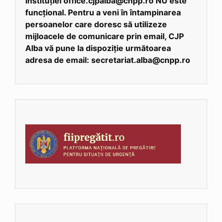
instituției office.cjpalba@cnpp.ro NU este
funcțional. Pentru a veni în întampinarea
persoanelor care doresc să utilizeze
mijloacele de comunicare prin email, CJP
Alba vă pune la dispoziție următoarea
adresa de email: secretariat.alba@cnpp.ro