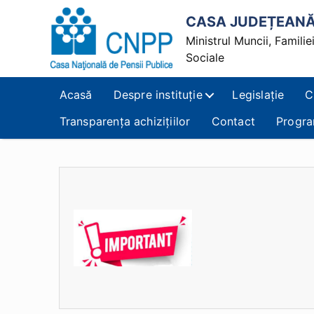
CASA JUDEȚEANĂ 
Ministrul Muncii, Familiei,
Sociale
Casa
Județeană
Acasă
Despre instituție
Legislație
C
de
Pensii
Transparența achizițiilor
Contact
Progra
Alba