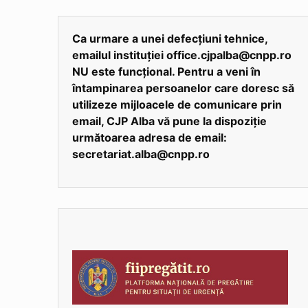
Ca urmare a unei defecțiuni tehnice,
emailul instituției office.cjpalba@cnpp.ro
NU este funcțional. Pentru a veni în
întampinarea persoanelor care doresc să
utilizeze mijloacele de comunicare prin
email, CJP Alba vă pune la dispoziție
următoarea adresa de email:
secretariat.alba@cnpp.ro