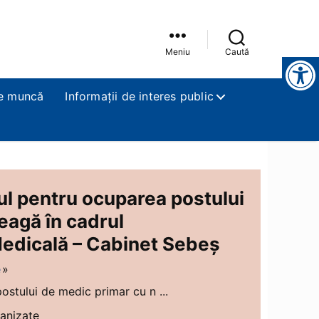
Meniu
Caută
Instrumente pentru accesibilitate
e muncă
Informații de interes public
sul pentru ocuparea postului
eagă în cadrul
edicală – Cabinet Sebeș
e
ostului de medic primar cu n ...
ganizate