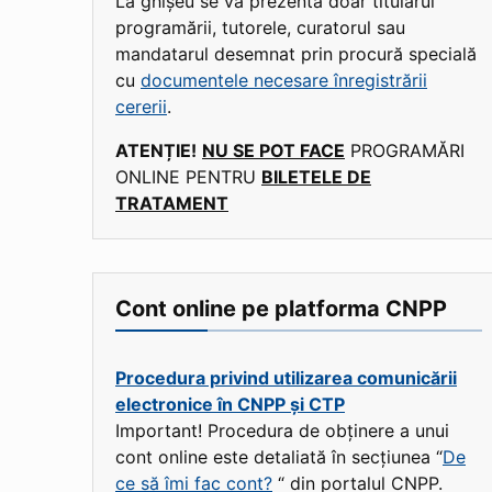
La ghișeu se va prezenta doar titularul
programării, tutorele, curatorul sau
mandatarul desemnat prin procură specială
cu
documentele necesare înregistrării
cererii
.
ATENȚIE!
NU SE POT FACE
PROGRAMĂRI
ONLINE PENTRU
BILETELE DE
TRATAMENT
Cont online pe platforma CNPP
Procedura privind utilizarea comunicării
electronice în CNPP și CTP
Important! Procedura de obținere a unui
cont online este detaliată în secțiunea “
De
ce să îmi fac cont?
“ din portalul CNPP.