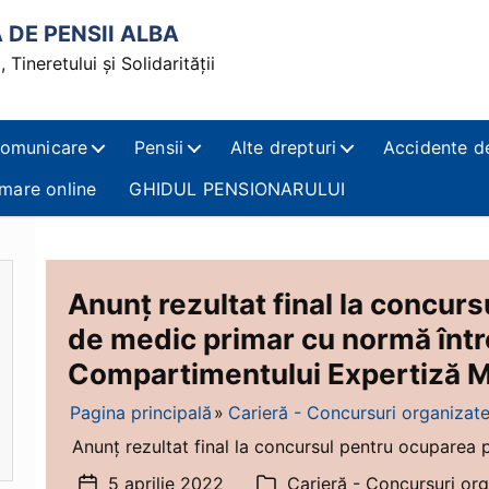
DE PENSII ALBA
 Tineretului și Solidarității
omunicare
Pensii
Alte drepturi
Accidente d
mare online
GHIDUL PENSIONARULUI
Anunț rezultat final la concur
de medic primar cu normă într
Compartimentului Expertiză M
Pagina principală
Carieră - Concursuri organizat
Anunț rezultat final la concursul pentru ocuparea p
5 aprilie 2022
Carieră - Concursuri or
Dată
Categorii