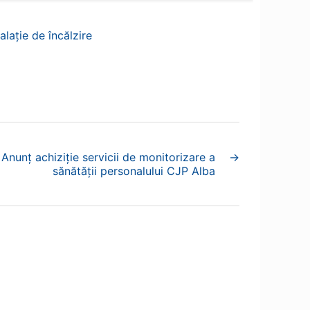
alație de încălzire
Anunț achiziție servicii de monitorizare a
→
sănătății personalului CJP Alba