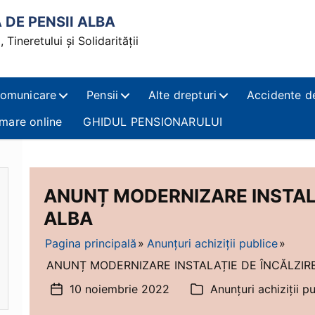
DE PENSII ALBA
 Tineretului și Solidarității
omunicare
Pensii
Alte drepturi
Accidente d
mare online
GHIDUL PENSIONARULUI
ANUNȚ MODERNIZARE INSTALA
ALBA
Pagina principală
Anunțuri achiziții publice
ANUNȚ MODERNIZARE INSTALAȚIE DE ÎNCĂLZIRE 
10 noiembrie 2022
Anunțuri achiziții p
Dată
Categorii
articol