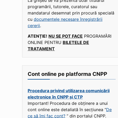
La ghișeu se va prezenta doar titularul
programării, tutorele, curatorul sau
mandatarul desemnat prin procură specială
cu
documentele necesare înregistrării
cererii
.
ATENȚIE!
NU SE POT FACE
PROGRAMĂRI
ONLINE PENTRU
BILETELE DE
TRATAMENT
Cont online pe platforma CNPP
Procedura privind utilizarea comunicării
electronice în CNPP și CTP
Important! Procedura de obținere a unui
cont online este detaliată în secțiunea “
De
ce să îmi fac cont?
“ din portalul CNPP.