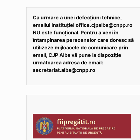
Ca urmare a unei defecțiuni tehnice,
emailul instituției office.cjpalba@cnpp.ro
NU este funcțional. Pentru a veni în
întampinarea persoanelor care doresc să
utilizeze mijloacele de comunicare prin
email, CJP Alba vă pune la dispoziție
următoarea adresa de email:
secretariat.alba@cnpp.ro