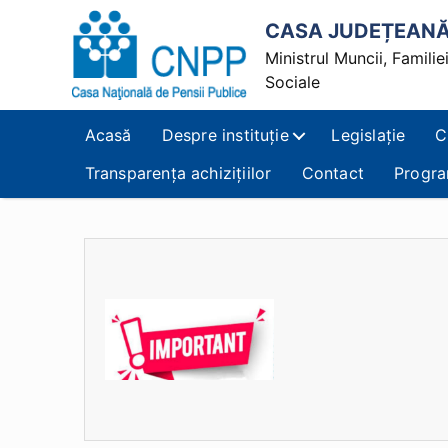
CASA JUDEȚEANĂ 
Ministrul Muncii, Familiei,
Sociale
Casa
Județeană
Acasă
Despre instituție
Legislație
C
de
Pensii
Transparența achizițiilor
Contact
Progra
Alba