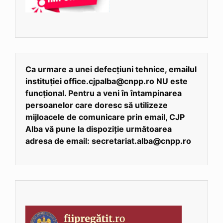
Ca urmare a unei defecțiuni tehnice, emailul
instituției office.cjpalba@cnpp.ro NU este
funcțional. Pentru a veni în întampinarea
persoanelor care doresc să utilizeze
mijloacele de comunicare prin email, CJP
Alba vă pune la dispoziție următoarea
adresa de email: secretariat.alba@cnpp.ro