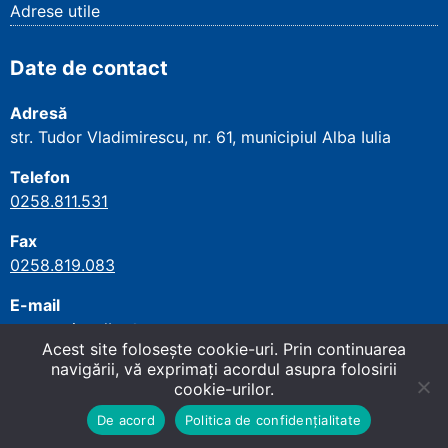
Adrese utile
Date de contact
Adresă
str. Tudor Vladimirescu, nr. 61, municipiul Alba Iulia
Telefon
0258.811.531
Fax
0258.819.083
E-mail
secretariat.alba@cnpp.ro
Acest site foloseşte cookie-uri. Prin continuarea
navigării, vă exprimaţi acordul asupra folosirii
cookie-urilor.
Copyright
©
2026
Casa Județeană de Pensii
Sus
↑
Alba
. All rights reserved.
Site dezvoltat de WMT
.
De acord
Politica de confidențialitate