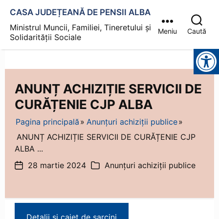
CASA JUDEȚEANĂ DE PENSII ALBA
Ministrul Muncii, Familiei, Tineretului și
Meniu
Caută
Solidarității Sociale
Instrumente pentru accesibilitate
ANUNȚ ACHIZIȚIE SERVICII DE
CURĂȚENIE CJP ALBA
Pagina principală
Anunțuri achiziții publice
ANUNȚ ACHIZIȚIE SERVICII DE CURĂȚENIE CJP
ALBA ...
28 martie 2024
Anunțuri achiziții publice
Dată
Categorii
articol
Detalii si caiet de sarcini