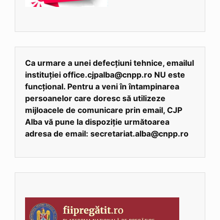
Ca urmare a unei defecțiuni tehnice, emailul
instituției office.cjpalba@cnpp.ro NU este
funcțional. Pentru a veni în întampinarea
persoanelor care doresc să utilizeze
mijloacele de comunicare prin email, CJP
Alba vă pune la dispoziție următoarea
adresa de email: secretariat.alba@cnpp.ro